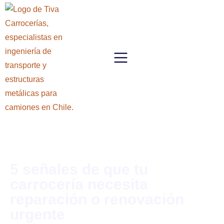
5 señales de que tu
carrocería necesita
reparación o renovación
urgente