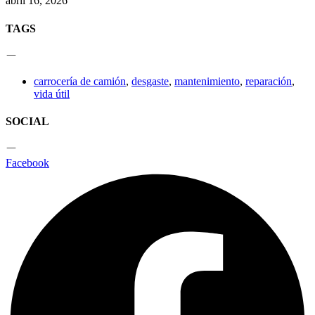
abril 16, 2026
TAGS
carrocería de camión
,
desgaste
,
mantenimiento
,
reparación
,
vida útil
SOCIAL
Facebook